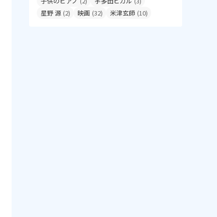
子供のピアノ
(2)
宇多田ヒカル
(3)
星野 源
(2)
映画
(32)
米津玄師
(10)