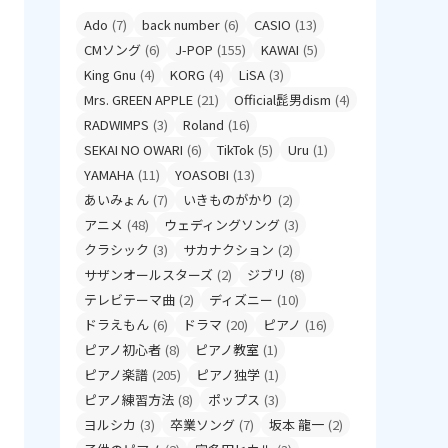
Ado
(7)
back number
(6)
CASIO
(13)
CMソング
(6)
J-POP
(155)
KAWAI
(5)
King Gnu
(4)
KORG
(4)
LiSA
(3)
Mrs. GREEN APPLE
(21)
Official髭男dism
(4)
RADWIMPS
(3)
Roland
(16)
SEKAI NO OWARI
(6)
TikTok
(5)
Uru
(1)
YAMAHA
(11)
YOASOBI
(13)
あいみょん
(7)
いきものがかり
(2)
アニメ
(48)
ウェディングソング
(3)
クラシック
(3)
サカナクション
(2)
サザンオールスターズ
(2)
ジブリ
(8)
テレビテーマ曲
(2)
ディズニー
(10)
ドラえもん
(6)
ドラマ
(20)
ピアノ
(16)
ピアノ初心者
(8)
ピアノ教室
(1)
ピアノ楽譜
(205)
ピアノ独学
(1)
ピアノ練習方法
(8)
ポップス
(3)
ヨルシカ
(3)
卒業ソング
(7)
坂本 龍一
(2)