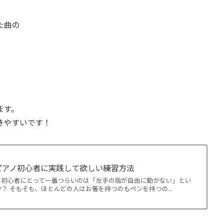
た曲の
ます。
きやすいです！
ピアノ初心者に実践して欲しい練習方法
の初心者にとって一番つらいのは「左手の指が自由に動かない」とい
？ そもそも、ほとんどの人はお箸を持つのもペンを持つの...