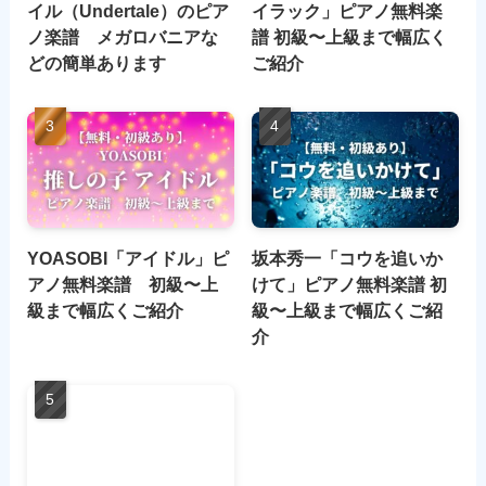
イル（Undertale）のピア
イラック」ピアノ無料楽
ノ楽譜 メガロバニアな
譜 初級〜上級まで幅広く
どの簡単あります
ご紹介
YOASOBI「アイドル」ピ
坂本秀一「コウを追いか
アノ無料楽譜 初級〜上
けて」ピアノ無料楽譜 初
級まで幅広くご紹介
級〜上級まで幅広くご紹
介