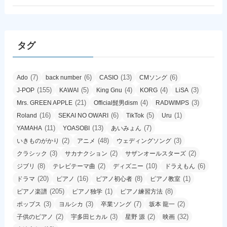
タグ
(7)
(6)
(13)
(6)
Ado
back number
CASIO
CMソング
(155)
(5)
(4)
(4)
(3)
J-POP
KAWAI
King Gnu
KORG
LiSA
(21)
(4)
(3)
Mrs. GREEN APPLE
Official髭男dism
RADWIMPS
(16)
(6)
(5)
(1)
Roland
SEKAI NO OWARI
TikTok
Uru
(11)
(13)
(7)
YAMAHA
YOASOBI
あいみょん
(2)
(48)
(3)
いきものがかり
アニメ
ウェディングソング
(3)
(2)
(2)
クラシック
サカナクション
サザンオールスターズ
(8)
(2)
(10)
(6)
ジブリ
テレビテーマ曲
ディズニー
ドラえもん
(20)
(16)
(8)
(1)
ドラマ
ピアノ
ピアノ初心者
ピアノ教室
(205)
(1)
(8)
ピアノ楽譜
ピアノ独学
ピアノ練習方法
(3)
(3)
(7)
(2)
ポップス
ヨルシカ
卒業ソング
坂本 龍一
(2)
(3)
(2)
(32)
子供のピアノ
宇多田ヒカル
星野 源
映画