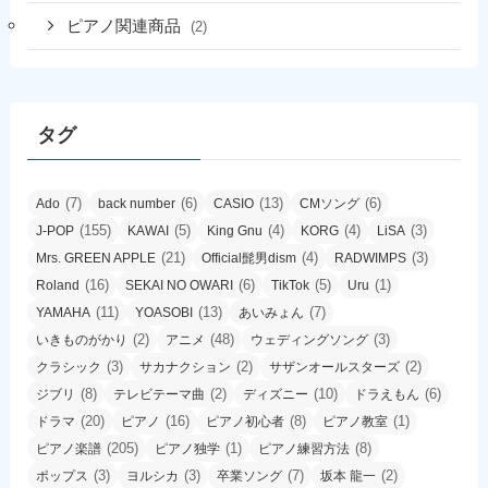
ピアノ関連商品
(2)
タグ
(7)
(6)
(13)
(6)
Ado
back number
CASIO
CMソング
(155)
(5)
(4)
(4)
(3)
J-POP
KAWAI
King Gnu
KORG
LiSA
(21)
(4)
(3)
Mrs. GREEN APPLE
Official髭男dism
RADWIMPS
(16)
(6)
(5)
(1)
Roland
SEKAI NO OWARI
TikTok
Uru
(11)
(13)
(7)
YAMAHA
YOASOBI
あいみょん
(2)
(48)
(3)
いきものがかり
アニメ
ウェディングソング
(3)
(2)
(2)
クラシック
サカナクション
サザンオールスターズ
(8)
(2)
(10)
(6)
ジブリ
テレビテーマ曲
ディズニー
ドラえもん
(20)
(16)
(8)
(1)
ドラマ
ピアノ
ピアノ初心者
ピアノ教室
(205)
(1)
(8)
ピアノ楽譜
ピアノ独学
ピアノ練習方法
(3)
(3)
(7)
(2)
ポップス
ヨルシカ
卒業ソング
坂本 龍一