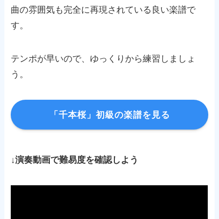
曲の雰囲気も完全に再現されている良い楽譜で
す。
テンポが早いので、ゆっくりから練習しましょ
う。
「千本桜」初級の楽譜を見る
↓演奏動画で難易度を確認しよう