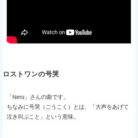
ロストワンの号哭
「Neru」さんの曲です。
ちなみに号哭（ごうこく）とは、「大声をあげて
泣き叫ぶこと」という意味。