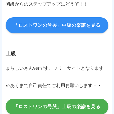
初級からのステップアップにどうぞ！！
「ロストワンの号哭」中級の楽譜を見る
上級
まらしいさんverです。フリーサイトとなります
※あくまで自己責任でご利用お願いします・・！
「ロストワンの号哭」上級の楽譜を見る