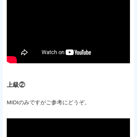
上級②
MIDI
のみですがご参考にどうぞ。