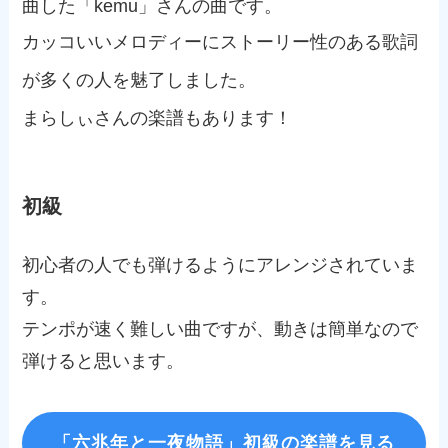
曲した「
kemu
」さんの曲です。
カッコいいメロディーにストーリー性のある歌詞
が多くの人を魅了しました。
まらしぃ
さんの
楽譜もあります！
初級
初心者の人でも弾けるようにアレンジされていま
す。
テンポが速く難しい曲ですが、動きは簡単なので
弾けると思います。
「六兆年と一夜物語」初級の楽譜を見る