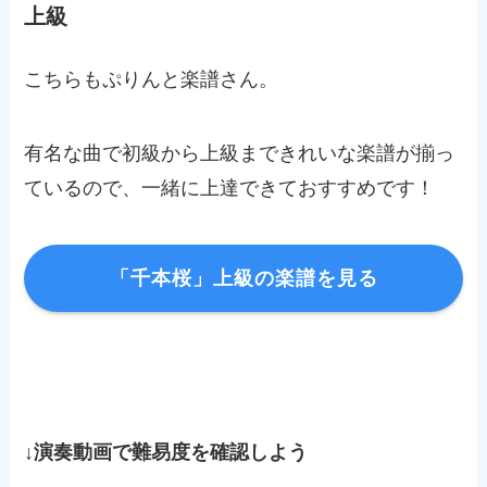
上級
こちらもぷりんと楽譜さん。
有名な曲で初級から上級まできれいな楽譜が揃っ
ているので、一緒に上達できておすすめです！
「千本桜」上級の楽譜を見る
↓演奏動画で難易度を確認しよう