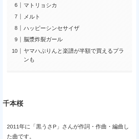
マトリョシカ
メルト
ハッピーシンセサイザ
脳漿炸裂ガール
ヤマハぷりんと楽譜が半額で買えるプラ
ンも
千本桜
2011
年に「黒うさ
P
」さんが作詞・作曲・編曲し
た曲です。