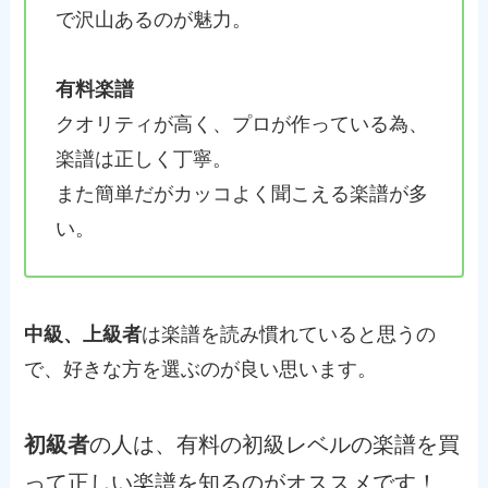
で沢山あるのが魅力。
有料楽譜
クオリティが高く、プロが作っている為、
楽譜は正しく丁寧。
また簡単だがカッコよく聞こえる楽譜が多
い。
中級、上級者
は楽譜を読み慣れていると思うの
で、好きな方を選ぶのが良い思います。
初級者
の人は、有料の初級レベルの楽譜を買
って正しい楽譜を知るのがオススメです！