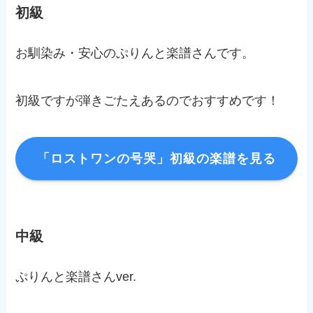
初級
お馴染み・安心のぷりんと楽譜さんです。
初級ですが弾きごたえあるのでおすすめです！
「ロストワンの号哭」初級の楽譜を見る
中級
ぷりんと楽譜さんver.