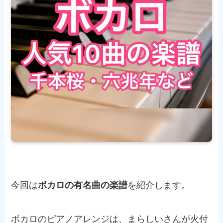
今回は
ボカロの有名曲の楽譜
を紹介
します。
ボカロのピアノアレンジは、まらしいさんが火付