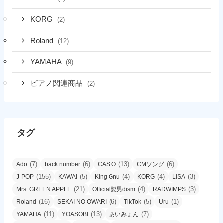
KORG
(2)
Roland
(12)
YAMAHA
(9)
ピアノ関連商品
(2)
タグ
(7)
(6)
(13)
(6)
Ado
back number
CASIO
CMソング
(155)
(5)
(4)
(4)
(3)
J-POP
KAWAI
King Gnu
KORG
LiSA
(21)
(4)
(3)
Mrs. GREEN APPLE
Official髭男dism
RADWIMPS
(16)
(6)
(5)
(1)
Roland
SEKAI NO OWARI
TikTok
Uru
(11)
(13)
(7)
YAMAHA
YOASOBI
あいみょん