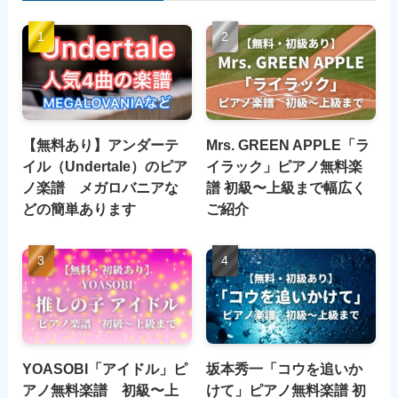
【無料あり】アンダーテ
Mrs. GREEN APPLE「ラ
イル（Undertale）のピア
イラック」ピアノ無料楽
ノ楽譜 メガロバニアな
譜 初級〜上級まで幅広く
どの簡単あります
ご紹介
YOASOBI「アイドル」ピ
坂本秀一「コウを追いか
アノ無料楽譜 初級〜上
けて」ピアノ無料楽譜 初