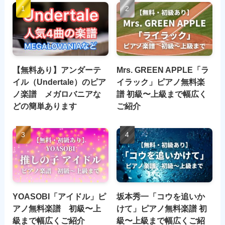
【無料あり】アンダーテ
Mrs. GREEN APPLE「ラ
イル（Undertale）のピア
イラック」ピアノ無料楽
ノ楽譜 メガロバニアな
譜 初級〜上級まで幅広く
どの簡単あります
ご紹介
YOASOBI「アイドル」ピ
坂本秀一「コウを追いか
アノ無料楽譜 初級〜上
けて」ピアノ無料楽譜 初
級まで幅広くご紹介
級〜上級まで幅広くご紹