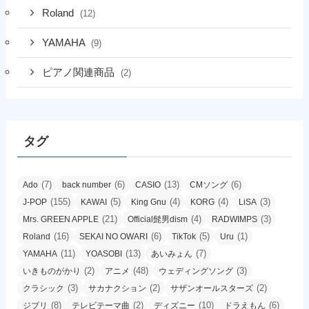
Roland
(12)
YAMAHA
(9)
ピアノ関連商品
(2)
タグ
(7)
(6)
(13)
(6)
Ado
back number
CASIO
CMソング
(155)
(5)
(4)
(4)
(3)
J-POP
KAWAI
King Gnu
KORG
LiSA
(21)
(4)
(3)
Mrs. GREEN APPLE
Official髭男dism
RADWIMPS
(16)
(6)
(5)
(1)
Roland
SEKAI NO OWARI
TikTok
Uru
(11)
(13)
(7)
YAMAHA
YOASOBI
あいみょん
(2)
(48)
(3)
いきものがかり
アニメ
ウェディングソング
(3)
(2)
(2)
クラシック
サカナクション
サザンオールスターズ
(8)
(2)
(10)
(6)
ジブリ
テレビテーマ曲
ディズニー
ドラえもん