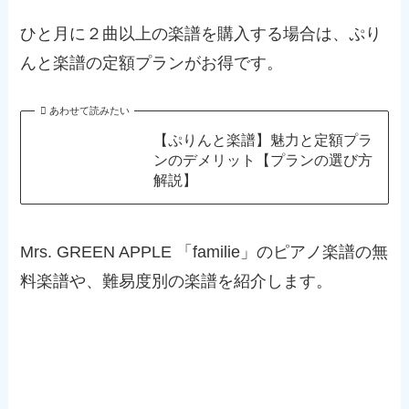
ひと月に２曲以上の楽譜を購入する場合は、ぷり
んと楽譜の定額プランがお得です。
あわせて読みたい
【ぷりんと楽譜】魅力と定額プラ
ンのデメリット【プランの選び方
解説】
Mrs. GREEN APPLE 「familie」のピアノ楽譜の無
料楽譜や、難易度別の楽譜を紹介します。