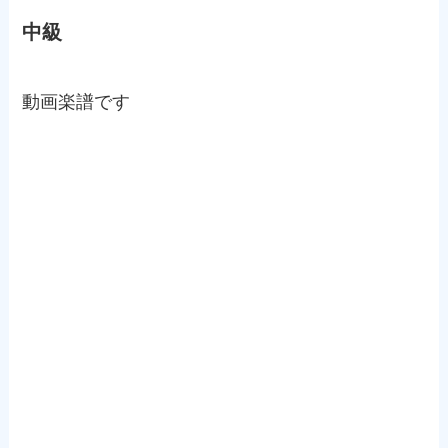
中級
動画楽譜です