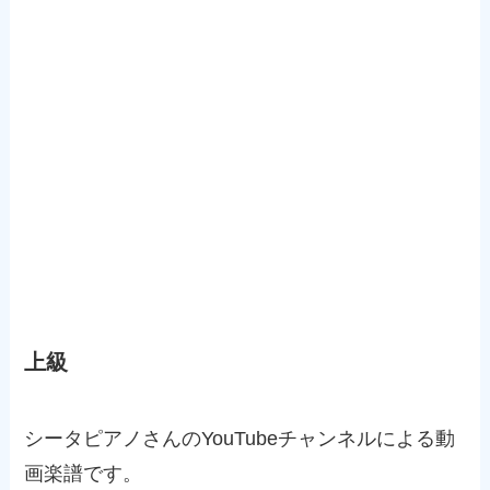
上級
シータピアノさんのYouTubeチャンネルによる動
画楽譜です。