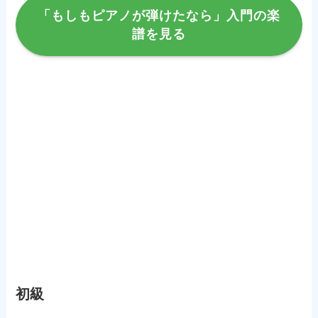
「もしもピアノが弾けたなら」入門の楽
譜を見る
初級