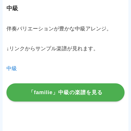
中級
伴奏バリエーションが豊かな中級アレンジ。
↓リンクからサンプル楽譜が見れます。
中級
「familie」中級の楽譜を見る