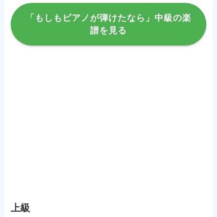
「もしもピアノが弾けたなら」中級の楽
譜を見る
上級