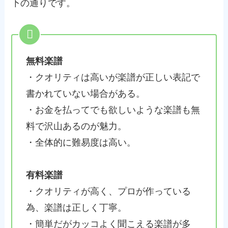
下の通りです。
無料楽譜
・クオリティは高いが楽譜が正しい表記で
書かれていない場合がある。
・お金を払ってでも欲しいような楽譜も無
料で沢山あるのが魅力。
・全体的に難易度は高い。
有料楽譜
・クオリティが高く、プロが作っている
為、楽譜は正しく丁寧。
・簡単だがカッコよく聞こえる楽譜が多