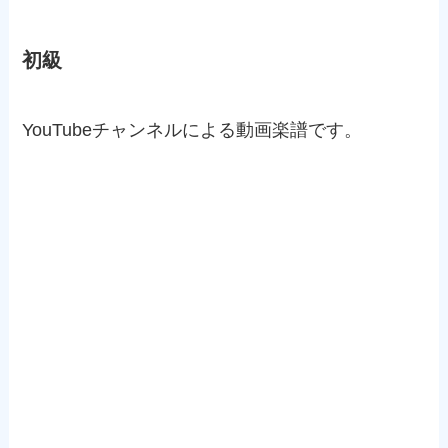
初級
YouTubeチャンネルによる動画楽譜です。