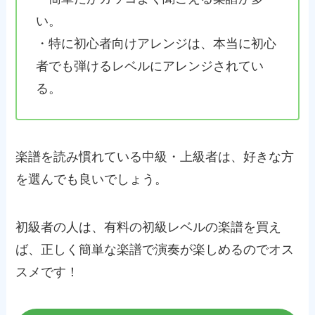
い。
・特に初心者向けアレンジは、本当に初心
者でも弾けるレベルにアレンジされてい
る。
楽譜を読み慣れている中級・上級者は、好きな方
を選んでも良いでしょう。
初級者の人は、有料の初級レベルの楽譜を買え
ば、正しく簡単な楽譜で演奏が楽しめるのでオス
スメです！