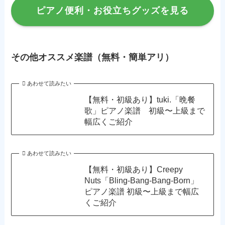
ピアノ便利・お役立ちグッズを見る
その他オススメ楽譜（無料・簡単アリ）
あわせて読みたい
【無料・初級あり】tuki.「晩餐
歌」ピアノ楽譜 初級〜上級まで
幅広くご紹介
あわせて読みたい
【無料・初級あり】Creepy
Nuts「Bling-Bang-Bang-Born」
ピアノ楽譜 初級〜上級まで幅広
くご紹介