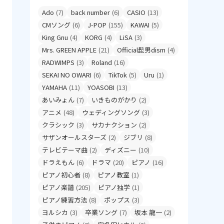
Ado
(7)
back number
(6)
CASIO
(13)
CMソング
(6)
J-POP
(155)
KAWAI
(5)
King Gnu
(4)
KORG
(4)
LiSA
(3)
Mrs. GREEN APPLE
(21)
Official髭男dism
(4)
RADWIMPS
(3)
Roland
(16)
SEKAI NO OWARI
(6)
TikTok
(5)
Uru
(1)
YAMAHA
(11)
YOASOBI
(13)
あいみょん
(7)
いきものがかり
(2)
アニメ
(48)
ウェディングソング
(3)
クラシック
(3)
サカナクション
(2)
サザンオールスターズ
(2)
ジブリ
(8)
テレビテーマ曲
(2)
ディズニー
(10)
ドラえもん
(6)
ドラマ
(20)
ピアノ
(16)
ピアノ初心者
(8)
ピアノ教室
(1)
ピアノ楽譜
(205)
ピアノ独学
(1)
ピアノ練習方法
(8)
ポップス
(3)
ヨルシカ
(3)
卒業ソング
(7)
坂本 龍一
(2)