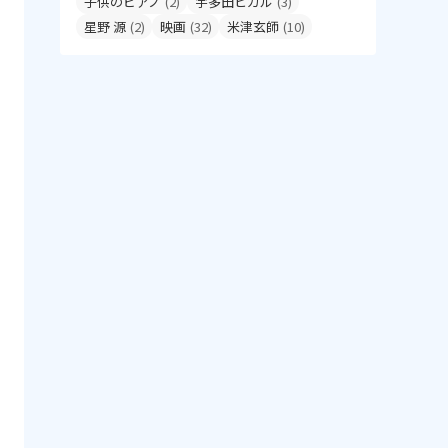
子供のピアノ
(2)
宇多田ヒカル
(3)
星野 源
(2)
映画
(32)
米津玄師
(10)