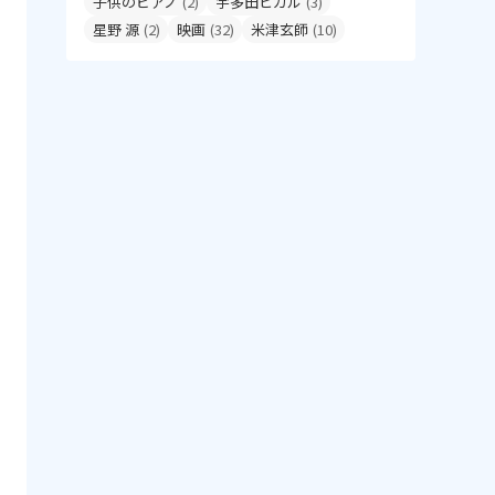
子供のピアノ
(2)
宇多田ヒカル
(3)
星野 源
(2)
映画
(32)
米津玄師
(10)