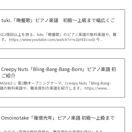
tuki.「晩餐歌」ピアノ楽譜 初級〜上級まで幅広くご
回数は2億回以上を誇る、tuki.「晩餐歌」のピアノ楽譜の無料楽譜や、難
ps://www.youtube.com/watch?v=oZpYEEcvu5I 今...
epy Nuts「Bling-Bang-Bang-Born」ピアノ楽譜 初
くご紹介
HLE-」第2期オープニングテーマ、Creepy Nuts「Bling-Bang-
楽譜の無料楽譜や、難易度別の楽譜を紹介します。 https://www....
moinotake「幾億光年」ピアノ楽譜 初級〜上級まで
億光年」のピアノ楽譜の無料楽譜や、難易度別の楽譜を紹介します。