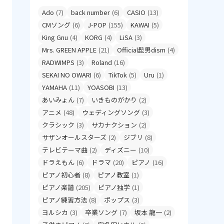
Ado
(7)
back number
(6)
CASIO
(13)
CMソング
(6)
J-POP
(155)
KAWAI
(5)
King Gnu
(4)
KORG
(4)
LiSA
(3)
Mrs. GREEN APPLE
(21)
Official髭男dism
(4)
RADWIMPS
(3)
Roland
(16)
SEKAI NO OWARI
(6)
TikTok
(5)
Uru
(1)
YAMAHA
(11)
YOASOBI
(13)
あいみょん
(7)
いきものがかり
(2)
アニメ
(48)
ウェディングソング
(3)
クラシック
(3)
サカナクション
(2)
サザンオールスターズ
(2)
ジブリ
(8)
テレビテーマ曲
(2)
ディズニー
(10)
ドラえもん
(6)
ドラマ
(20)
ピアノ
(16)
ピアノ初心者
(8)
ピアノ教室
(1)
ピアノ楽譜
(205)
ピアノ独学
(1)
ピアノ練習方法
(8)
ポップス
(3)
ヨルシカ
(3)
卒業ソング
(7)
坂本 龍一
(2)