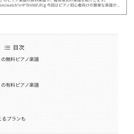
ube.com/watch?v=P7bVX6fJfCg 今回はピアノ初心者向けの簡単な楽譜か...
目次
ント」の無料ピアノ楽譜
ント」の有料ピアノ楽譜
えるプランも