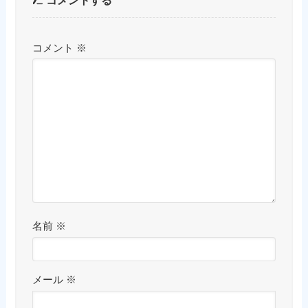
コメントする
コメント
※
名前
※
メール
※