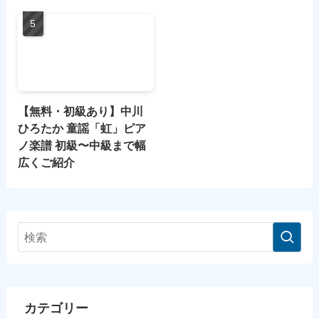
【無料・初級あり】中川
ひろたか 童謡「虹」ピア
ノ楽譜 初級〜中級まで幅
広くご紹介
カテゴリー