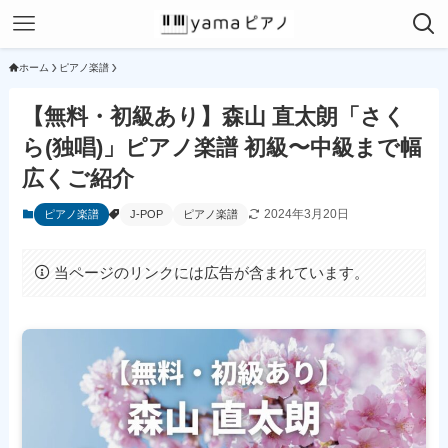
ホーム
ピアノ楽譜
【無料・初級あり】森山 直太朗「さく
ら(独唱)」ピアノ楽譜 初級〜中級まで幅
広くご紹介
2024年3月20日
ピアノ楽譜
J-POP
ピアノ楽譜
当ページのリンクには広告が含まれています。