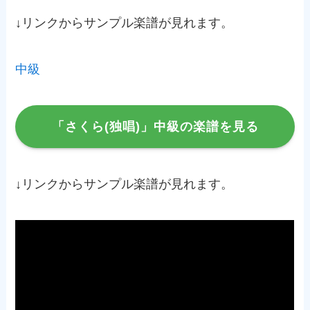
↓リンクからサンプル楽譜が見れます。
中級
「さくら(独唱)」中級の楽譜を見る
↓リンクからサンプル楽譜が見れます。