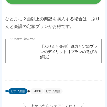
ひと月に２曲以上の楽譜を購入する場合は、ぷり
んと楽譜の定額プランがお得です。
あわせて読みたい
【ぷりんと楽譜】魅力と定額プラ
ンのデメリット【プランの選び方
解説】
ピアノ楽譜
J-POP
ピアノ楽譜
よかったらシェアしてね！