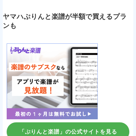
ヤマハぷりんと楽譜が半額で買えるプラ
ンも
「ぷりんと楽譜」の公式サイトを見る