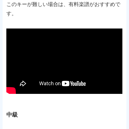
このキーが難しい場合は、有料楽譜がおすすめで
す。
中級