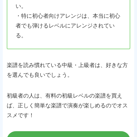
い。
・特に初心者向けアレンジは、本当に初心
者でも弾けるレベルにアレンジされてい
る。
楽譜を読み慣れている中級・上級者は、好きな方
を選んでも良いでしょう。
初級者の人は、有料の初級レベルの楽譜を買え
ば、正しく簡単な楽譜で演奏が楽しめるのでオス
スメです！