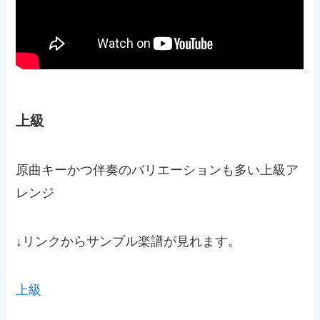
上級
原曲キーかつ伴奏のバリエーションも多い上級ア
レンジ
↓リンクからサンプル楽譜が見れます。
上級