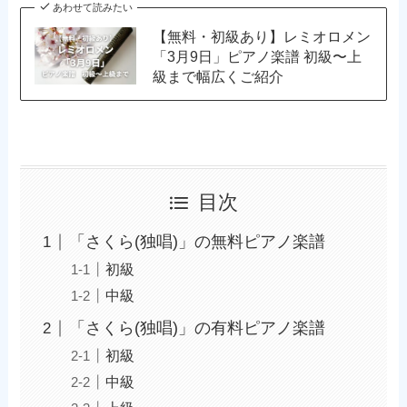
あわせて読みたい
【無料・初級あり】レミオロメン
「3月9日」ピアノ楽譜 初級〜上
級まで幅広くご紹介
目次
「さくら(独唱)」の無料ピアノ楽譜
初級
中級
「さくら(独唱)」の有料ピアノ楽譜
初級
中級