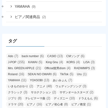
YAMAHA
(9)
ピアノ関連商品
(2)
タグ
(7)
(6)
(13)
(6)
Ado
back number
CASIO
CMソング
(155)
(5)
(4)
(4)
(3)
J-POP
KAWAI
King Gnu
KORG
LiSA
(21)
(4)
(3)
Mrs. GREEN APPLE
Official髭男dism
RADWIMPS
(16)
(6)
(5)
(1)
Roland
SEKAI NO OWARI
TikTok
Uru
(11)
(13)
(7)
YAMAHA
YOASOBI
あいみょん
(2)
(48)
(3)
いきものがかり
アニメ
ウェディングソング
(3)
(2)
(2)
クラシック
サカナクション
サザンオールスターズ
(8)
(2)
(10)
(6)
ジブリ
テレビテーマ曲
ディズニー
ドラえもん
(20)
(16)
(8)
(1)
ドラマ
ピアノ
ピアノ初心者
ピアノ教室