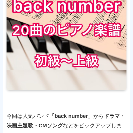
今回は人気バンド
「
back number
」
から
ドラマ・
映画主題歌・
CM
ソング
などをピックアップしま