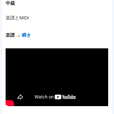
中級
楽譜とMIDI
楽譜 →
瞬き