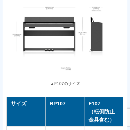
▲F107のサイズ
サイズ
RP107
F107
（転倒防止
金具含む）